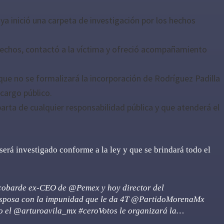
ya inició una carpeta de investigación por los hechos
echos, contactó a la víctima y ofreció acompañamiento
ue no se formalizará la incorporación de Rodríguez Padilla
cargo público.
arta de cualquier responsabilidad pública y que atenderá el
erá investigado conforme a la ley y que se brindará todo el
 cobarde ex-CEO de
@Pemex
y hoy director del
sposa con la impunidad que le da 4T
@PartidoMorenaMx
o el
@arturoavila_mx
#ceroVotos
le organizará la…