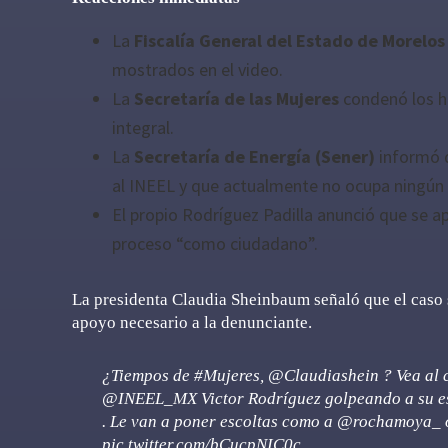
La
Fiscalía General del Estado de Morelos
mostrados en el video.
La
Secretaría de las Mujeres
condenó los h
integral.
La
Secretaría de Energía (Sener)
informó q
al INEEL y que actualmente no ocupa ningún 
El propio Rodríguez Padilla anunció que se ap
proceso “como ciudadano”.
La presidenta Claudia Sheinbaum señaló que el caso s
apoyo necesario a la denunciante.
¿Tiempos de
#Mujeres
,
@Claudiashein
? Vea al
@INEEL_MX
Victor Rodríguez golpeando a su e
. Le van a poner escoltas como a
@rochamoya_
pic.twitter.com/bCucpNIC0c