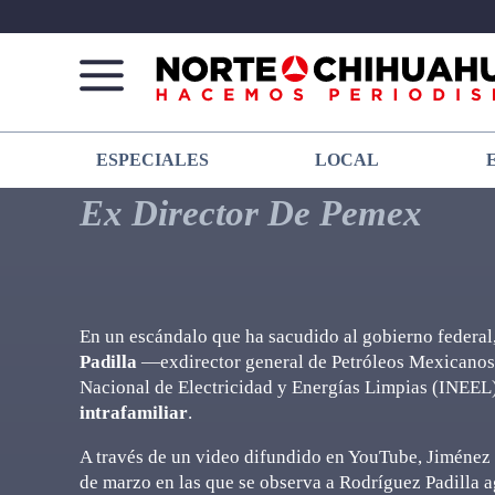
Norte
Más
ESPECIALES
LOCAL
De
que
Chihuahua
noticias,
Ex Director De Pemex
hacemos periodismo
En un escándalo que ha sacudido al gobierno federal
Padilla
—exdirector general de Petróleos Mexicanos (
Nacional de Electricidad y Energías Limpias (INEE
intrafamiliar
.
A través de un video difundido en YouTube, Jiménez
de marzo en las que se observa a Rodríguez Padilla a