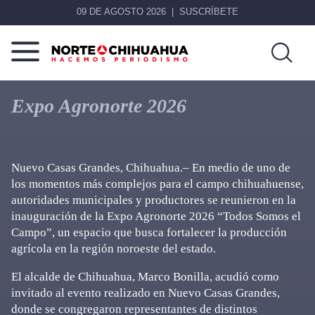
09 DE AGOSTO 2026
SUSCRÍBETE
Norte
Más
De
que
Expo Agronorte 2026
Chihuahua
noticias,
hacemos periodismo
Nuevo Casas Grandes, Chihuahua.– En medio de uno de
los momentos más complejos para el campo chihuahuense,
autoridades municipales y productores se reunieron en la
inauguración de la Expo Agronorte 2026 “Todos Somos el
Campo”, un espacio que busca fortalecer la producción
agrícola en la región noroeste del estado.
El alcalde de Chihuahua, Marco Bonilla, acudió como
invitado al evento realizado en Nuevo Casas Grandes,
donde se congregaron representantes de distintos