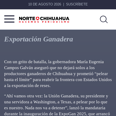
10 DE AGOSTO 2026
SUSCRÍBETE
Norte
Más
De
que
Exportación Ganadera
Chihuahua
noticias,
hacemos periodismo
Con un grito de batalla, la gobernadora María Eugenia
Campos Galván aseguró que no dejará solos a los
productores ganaderos de Chihuahua y prometió “pelear
hasta el límite” para reabrir la frontera con Estados Unidos
a la exportación de reses.
“Ahí vamos otra vez: la Unión Ganadera, su presidente y
una servidora a Washington, a Texas, a pelear por lo que
es nuestro. Nada nos va a detener”, lanzó la mandataria
durante la inauguración de la ExpoGan 2025, que arrancó