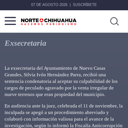
07 DE AGOSTO 2026
SUSCRÍBETE
Norte
Más
De
que
Exsecretaria
Chihuahua
noticias,
hacemos periodismo
La exsecretaria del Ayuntamiento de Nuevo Casas
Grandes, Silvia Ivón Hernández Parra, recibió una
sentencia condenatoria al aceptar su culpabilidad de los
cargos de peculado agravado por la venta irregular de
nueve terrenos que eran propiedad del municipio.
En audiencia ante la juez, celebrada el 11 de noviembre, la
inculpada se apegó a un procedimiento abreviado y
colaboró con información valiosa para el avance de la
investigación, según lo informó la Fiscalía Anticorrupción