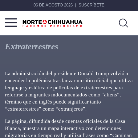
06 DE AGOSTO 2026
SUSCRÍBETE
Norte
Más
De
que
Extraterrestres
Chihuahua
noticias,
hacemos periodismo
La administración del presidente Donald Trump volvió a
encender la polémica tras lanzar un sitio oficial que utiliza
lenguaje y estética de películas de extraterrestres para
referirse a migrantes indocumentados como “aliens”,
término que en inglés puede significar tanto
“extraterrestres” como “extranjeros”.
La página, difundida desde cuentas oficiales de la Casa
Blanca, muestra un mapa interactivo con detenciones
migratorias en tiempo real y utiliza frases como “Caminan