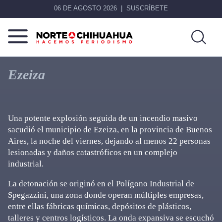
06 DE AGOSTO 2026
SUSCRÍBETE
Norte
Más
De
que
Ezeiza
Chihuahua
noticias,
hacemos periodismo
Una potente explosión seguida de un incendio masivo
sacudió el municipio de Ezeiza, en la provincia de Buenos
Aires, la noche del viernes, dejando al menos 22 personas
lesionadas y daños catastróficos en un complejo
industrial.
La detonación se originó en el Polígono Industrial de
Spegazzini, una zona donde operan múltiples empresas,
entre ellas fábricas químicas, depósitos de plásticos,
talleres y centros logísticos. La onda expansiva se escuchó