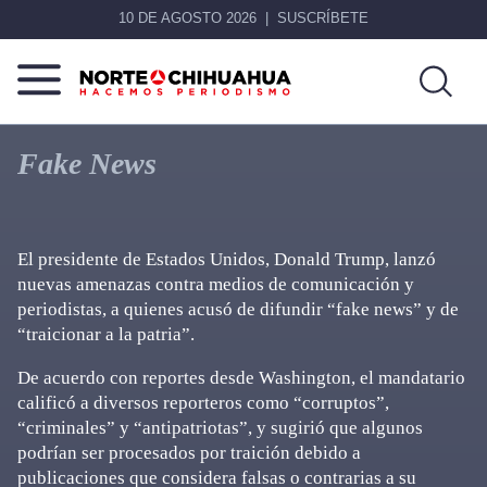
10 DE AGOSTO 2026
SUSCRÍBETE
Norte
Más
De
que
Fake News
Chihuahua
noticias,
hacemos periodismo
El presidente de Estados Unidos, Donald Trump, lanzó
nuevas amenazas contra medios de comunicación y
periodistas, a quienes acusó de difundir “fake news” y de
“traicionar a la patria”.
De acuerdo con reportes desde Washington, el mandatario
calificó a diversos reporteros como “corruptos”,
“criminales” y “antipatriotas”, y sugirió que algunos
podrían ser procesados por traición debido a
publicaciones que considera falsas o contrarias a su