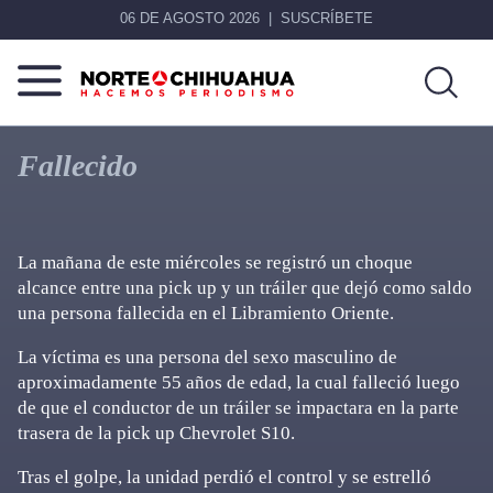
06 DE AGOSTO 2026
SUSCRÍBETE
Norte
Más
De
que
Fallecido
Chihuahua
noticias,
hacemos periodismo
La mañana de este miércoles se registró un choque
alcance entre una pick up y un tráiler que dejó como saldo
una persona fallecida en el Libramiento Oriente.
La víctima es una persona del sexo masculino de
aproximadamente 55 años de edad, la cual falleció luego
de que el conductor de un tráiler se impactara en la parte
trasera de la pick up Chevrolet S10.
Tras el golpe, la unidad perdió el control y se estrelló