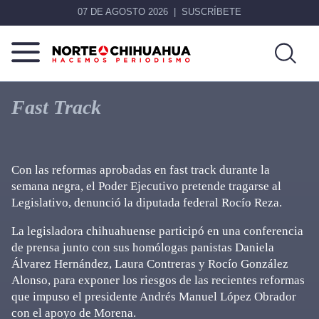
07 DE AGOSTO 2026
SUSCRÍBETE
Norte
Más
De
que
Fast Track
Chihuahua
noticias,
hacemos periodismo
Con las reformas aprobadas en fast track durante la
semana negra, el Poder Ejecutivo pretende tragarse al
Legislativo, denunció la diputada federal Rocío Reza.
La legisladora chihuahuense participó en una conferencia
de prensa junto con sus homólogas panistas Daniela
Álvarez Hernández, Laura Contreras y Rocío González
Alonso, para exponer los riesgos de las recientes reformas
que impuso el presidente Andrés Manuel López Obrador
con el apoyo de Morena.