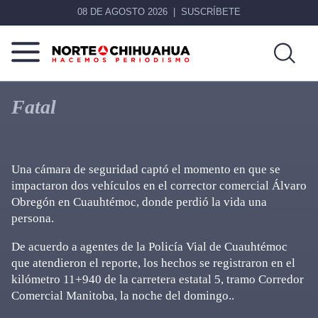
08 DE AGOSTO 2026
SUSCRÍBETE
Norte
Más
De
que
Fatal
Chihuahua
noticias,
hacemos periodismo
Una cámara de seguridad captó el momento en que se
impactaron dos vehículos en el corrector comercial Álvaro
Obregón en Cuauhtémoc, donde perdió la vida una
persona.
De acuerdo a agentes de la Policía Vial de Cuauhtémoc
que atendieron el reporte, los hechos se registraron en el
kilómetro 11+940 de la carretera estatal 5, tramo Corredor
Comercial Manitoba, la noche del domingo..