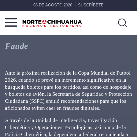
08 DE AGOSTO 2026
SUSCRÍBETE
Norte
Más
De
que
Faude
Chihuahua
noticias,
hacemos periodismo
Ante la próxima realización de la Copa Mundial de Futbol
2026, cuando se prevé un incremento significativo en la
búsqueda boletos para los partidos, así como de hospedaje
y boletos de avión, la Secretaría de Seguridad y Protección
Ciudadana (SSPC) emitió recomendaciones para que los
aficionados eviten caer en fraudes digitales.
A través de la Unidad de Inteligencia, Investigación
Cibernética y Operaciones Tecnológicas; así como de la
Policía Cibernética, la dependencia federal recomienda a