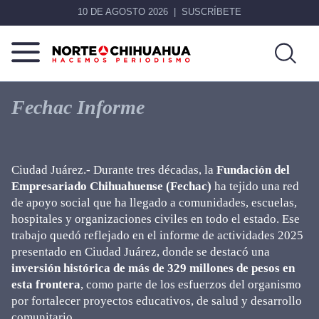
10 DE AGOSTO 2026
SUSCRÍBETE
Norte
Más
De
que
Fechac Informe
Chihuahua
noticias,
hacemos periodismo
Ciudad Juárez.- Durante tres décadas, la
Fundación del
Empresariado Chihuahuense (Fechac)
ha tejido una red
de apoyo social que ha llegado a comunidades, escuelas,
hospitales y organizaciones civiles en todo el estado. Ese
trabajo quedó reflejado en el informe de actividades 2025
presentado en Ciudad Juárez, donde se destacó una
inversión histórica de más de 329 millones de pesos en
esta frontera
, como parte de los esfuerzos del organismo
por fortalecer proyectos educativos, de salud y desarrollo
comunitario.