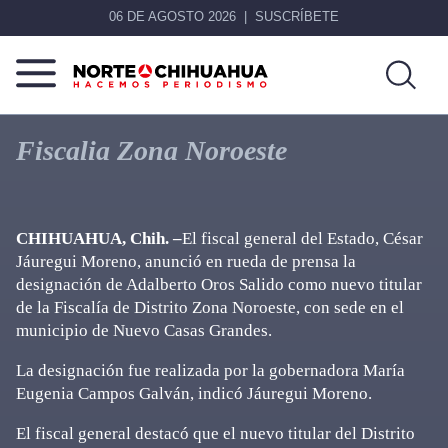
06 DE AGOSTO 2026
SUSCRÍBETE
Norte
Más
De
que
Fiscalia Zona Noroeste
Chihuahua
noticias,
hacemos periodismo
CHIHUAHUA, Chih. –
El fiscal general del Estado, César
Jáuregui Moreno, anunció en rueda de prensa la
designación de Adalberto Oros Salido como nuevo titular
de la Fiscalía de Distrito Zona Noroeste, con sede en el
municipio de Nuevo Casas Grandes.
La designación fue realizada por la gobernadora María
Eugenia Campos Galván, indicó Jáuregui Moreno.
El fiscal general destacó que el nuevo titular del Distrito