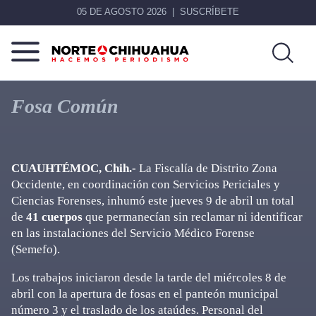
05 DE AGOSTO 2026
SUSCRÍBETE
Norte
Más
De
que
Fosa Común
Chihuahua
noticias,
hacemos periodismo
CUAUHTÉMOC, Chih.-
La Fiscalía de Distrito Zona
Occidente, en coordinación con Servicios Periciales y
Ciencias Forenses, inhumó este jueves 9 de abril un total
de
41 cuerpos
que permanecían sin reclamar ni identificar
en las instalaciones del Servicio Médico Forense
(Semefo).
Los trabajos iniciaron desde la tarde del miércoles 8 de
abril con la apertura de fosas en el panteón municipal
número 3 y el traslado de los ataúdes. Personal del