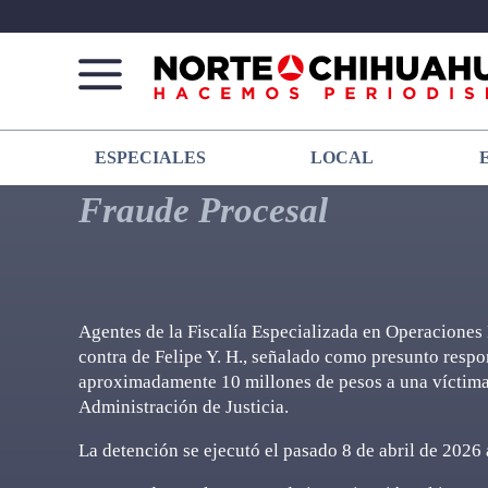
Norte
Más
ESPECIALES
LOCAL
De
que
Chihuahua
noticias,
Fraude Procesal
hacemos periodismo
Agentes de la Fiscalía Especializada en Operacione
contra de Felipe Y. H., señalado como presunto respo
aproximadamente 10 millones de pesos a una víctima i
Administración de Justicia.
La detención se ejecutó el pasado 8 de abril de 2026