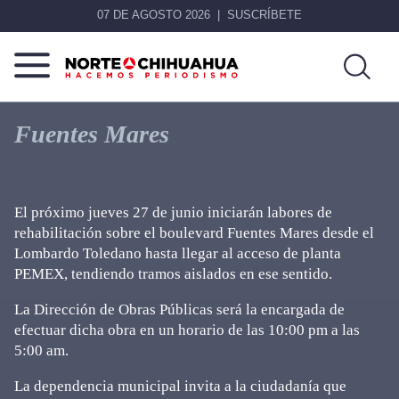
07 DE AGOSTO 2026
SUSCRÍBETE
Norte
Más
De
que
Fuentes Mares
Chihuahua
noticias,
hacemos periodismo
El próximo jueves 27 de junio iniciarán labores de
rehabilitación sobre el boulevard Fuentes Mares desde el
Lombardo Toledano hasta llegar al acceso de planta
PEMEX, tendiendo tramos aislados en ese sentido.
La Dirección de Obras Públicas será la encargada de
efectuar dicha obra en un horario de las 10:00 pm a las
5:00 am.
La dependencia municipal invita a la ciudadanía que