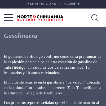
07 DE AGOSTO 2026
SUSCRÍBETE
Norte
Más
De
que
Gasolinaera
Chihuahua
noticias,
hacemos periodismo
El gobierno de Hidalgo confirmó como cifra preliminar de
la explosión de una pipa en esta estación de gasolina de
Tula Hidalgo, un saldo de dos personas sin vida, 10
lesionados y 10 autos calcinados.
El incidente ocurrió en la gasolinera “Servifacil” ubicada
en la colonia Iturbe sobre la carretera Tula-Tlahuelilpan, a
la altura del Colegio de Bachilleres.
Los primeros reportes señalan que el incidente ocurrió al