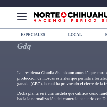
Norte
Más
ESPECIALES
LOCAL
De
que
Chihuahua
noticias,
Gdg
hacemos periodismo
La presidenta Claudia Sheinbaum anunció que entre el
producción de moscas estériles que permitirá fortale
ganado (GBG), la cual ha provocado el cierre de la fr
Dicha planta será una medida que calificó como fund
hacia la normalización del comercio pecuario con Es