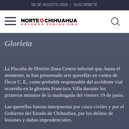
06 DE AGOSTO 2026
SUSCRÍBETE
Norte
Más
De
que
Glorieta
Chihuahua
noticias,
hacemos periodismo
La Fiscalía de Distrito Zona Centro informó que, hasta el
momento, se han presentado seis querellas en contra de
Óscar C. E., como probable responsable del accidente vial
ocurrido en la glorieta Francisco Villa durante los
primeros minutos de la madrugada del viernes 19 de junio.
Las querellas fueron interpuestas por cinco civiles y por el
Gobierno del Estado de Chihuahua, por los delitos de
lesiones y daños imprudenciales.