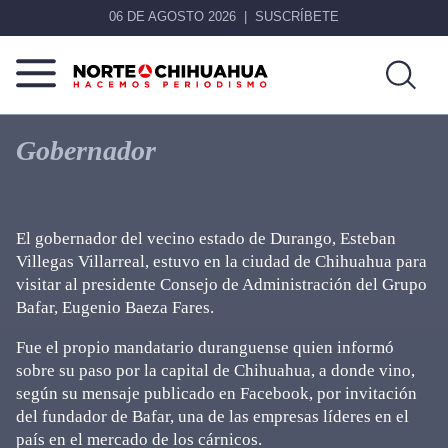
06 DE AGOSTO 2026
SUSCRÍBETE
Norte
Más
De
que
Gobernador
Chihuahua
noticias,
hacemos periodismo
El gobernador del vecino estado de Durango, Esteban
Villegas Villarreal, estuvo en la ciudad de Chihuahua para
visitar al presidente Consejo de Administración del Grupo
Bafar, Eugenio Baeza Fares.
Fue el propio mandatario duranguense quien informó
sobre su paso por la capital de Chihuahua, a donde vino,
según su mensaje publicado en Facebook, por invitación
del fundador de Bafar, una de las empresas líderes en el
país en el mercado de los cárnicos.