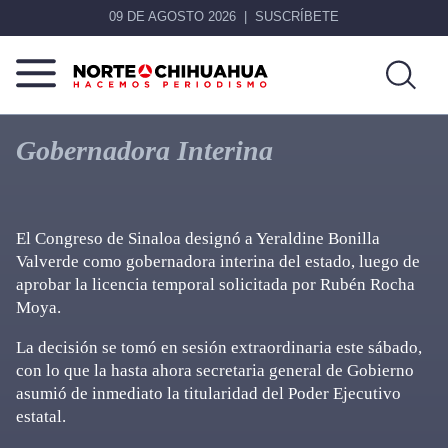
09 DE AGOSTO 2026
SUSCRÍBETE
Norte
Más
De
que
Gobernadora Interina
Chihuahua
noticias,
hacemos periodismo
El Congreso de Sinaloa designó a Yeraldine Bonilla
Valverde como gobernadora interina del estado, luego de
aprobar la licencia temporal solicitada por Rubén Rocha
Moya.
La decisión se tomó en sesión extraordinaria este sábado,
con lo que la hasta ahora secretaria general de Gobierno
asumió de inmediato la titularidad del Poder Ejecutivo
estatal.