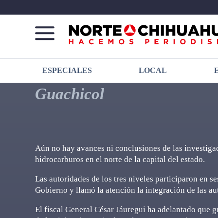
Norte
Más
ESPECIALES
LOCAL
De
que
Chihuahua
noticias,
Guachicol
hacemos periodismo
Aún no hay avances ni conclusiones de las investigac
hidrocarburos en el norte de la capital del estado.
Las autoridades de los tres niveles participaron en s
Gobierno y llamó la atención la integración de las a
El fiscal General César Jáuregui ha adelantado que g