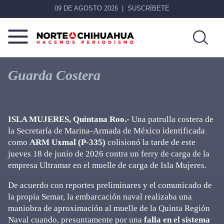
09 DE AGOSTO 2026
SUSCRÍBETE
Norte
Más
De
que
Guarda Costera
Chihuahua
noticias,
hacemos periodismo
ISLA MUJERES, Quintana Roo.-
Una patrulla costera de
la Secretaría de Marina-Armada de México identificada
como
ARM Uxmal (P-335)
colisionó la tarde de este
jueves 18 de junio de 2026 contra un ferry de carga de la
empresa Ultramar en el muelle de carga de Isla Mujeres.
De acuerdo con reportes preliminares y el comunicado de
la propia Semar, la embarcación naval realizaba una
maniobra de aproximación al muelle de la Quinta Región
Naval cuando, presuntamente por una
falla en el sistema