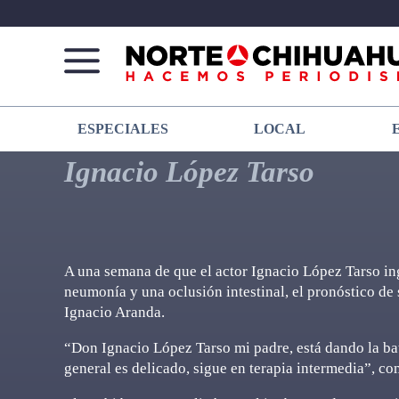
Norte
Más
ESPECIALES
LOCAL
De
que
Chihuahua
noticias,
Ignacio López Tarso
hacemos periodismo
A una semana de que el actor Ignacio López Tarso ing
neumonía y una oclusión intestinal, el pronóstico de 
Ignacio Aranda.
“Don Ignacio López Tarso mi padre, está dando la ba
general es delicado, sigue en terapia intermedia”, co