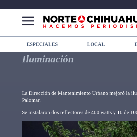
Norte
Más
ESPECIALES
LOCAL
De
que
Chihuahua
noticias,
Iluminación
hacemos periodismo
La Dirección de Mantenimiento Urbano mejoró la il
Palomar.
Se instalaron dos reflectores de 400 watts y 10 de 10