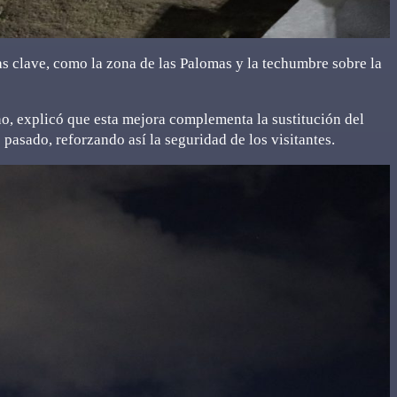
as clave, como la zona de las Palomas y la techumbre sobre la
, explicó que esta mejora complementa la sustitución del
pasado, reforzando así la seguridad de los visitantes.