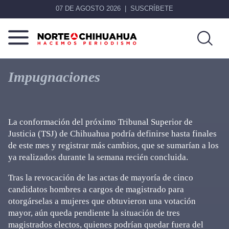
07 DE AGOSTO 2026
SUSCRÍBETE
Norte
Más
De
que
Impugnaciones
Chihuahua
noticias,
hacemos periodismo
La conformación del próximo Tribunal Superior de
Justicia (TSJ) de Chihuahua podría definirse hasta finales
de este mes y registrar más cambios, que se sumarían a los
ya realizados durante la semana recién concluida.
Tras la revocación de las actas de mayoría de cinco
candidatos hombres a cargos de magistrado para
otorgárselas a mujeres que obtuvieron una votación
mayor, aún queda pendiente la situación de tres
magistrados electos, quienes podrían quedar fuera del