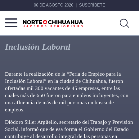
06 DE AGOSTO 2026
SUSCRÍBETE
Norte
Más
De
que
Inclusión Laboral
Chihuahua
noticias,
hacemos periodismo
Durante la realización de la “Feria de Empleo para la
Inclusión Laboral” en la ciudad de Chihuahua, fueron
ofertadas mil 300 vacantes de 45 empresas, entre las
cuales más de 650 fueron para empleos incluyentes, con
una afluencia de más de mil personas en busca de
empleos.
Diódoro Siller Argüello, secretario del Trabajo y Previsión
Social, informó que de esa forma el Gobierno del Estado
contribuye al desarrollo integral de las personas en