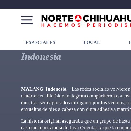
Norte
Más
ESPECIALES
LOCAL
De
que
Chihuahua
noticias,
Indonesia
hacemos periodismo
MALANG, Indonesia
– Las redes sociales volvieron 
usuarios en TikTok e Instagram compartieron con aso
que, tras ser capturados infraganti por los vecinos, r
envueltos de pies a cabeza con cinta adhesiva marró
La historia original aseguraba que un grupo de hasta 
casa en la provincia de Java Oriental, y que la comun