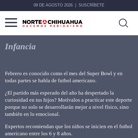
09 DE AGOSTO 2026
SUSCRÍBETE
Norte
Más
De
que
Infancia
Chihuahua
noticias,
hacemos periodismo
Febrero es conocido como el mes del Super Bowl y en
todas partes se habla de futbol americano.
¿El partido más esperado del año ha despertado la
curiosidad en tus hijos? Motívalos a practicar este deporte
porque no solo se desarrollarán mejor a nivel físico, sino
también en lo emocional.
Expertos recomiendan que los niños se inicien en el futbol
americano entre los 6 y 8 años.