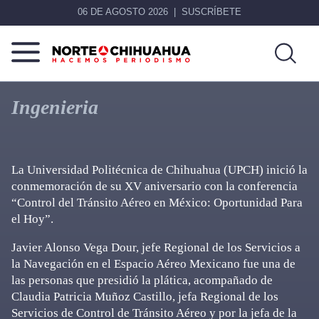
06 DE AGOSTO 2026
SUSCRÍBETE
Norte
Más
De
que
Ingenieria
Chihuahua
noticias,
hacemos periodismo
La Universidad Politécnica de Chihuahua (UPCH) inició la
conmemoración de su XV aniversario con la conferencia
“Control del Tránsito Aéreo en México: Oportunidad Para
el Hoy”.
Javier Alonso Vega Dour, jefe Regional de los Servicios a
la Navegación en el Espacio Aéreo Mexicano fue una de
las personas que presidió la plática, acompañado de
Claudia Patricia Muñoz Castillo, jefa Regional de los
Servicios de Control de Tránsito Aéreo y por la jefa de la