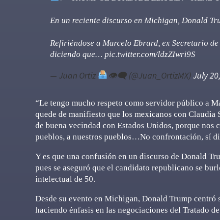
En un reciente discurso en Michigan, Donald Trum
Refiriéndose a Marcelo Ebrard, ex Secretario de
diciendo que…
pic.twitter.com/ldzZIwri9S
— Juan Ortiz
👁‍🗨 (@Juan_OrtizMX)
July 20
“Le tengo mucho respeto como servidor público a Ma
quede de manifiesto que los mexicanos con Claudia S
de buena vecindad con Estados Unidos, porque nos co
pueblos, a nuestros pueblos…No confrontación, sí 
Y es que una confusión en un discurso de Donald Tru
pues se aseguró que el candidato republicano se burl
intelectual de 50.
Desde su evento en Michigan, Donald Trump centró su 
haciendo énfasis en las negociaciones del Tratado d