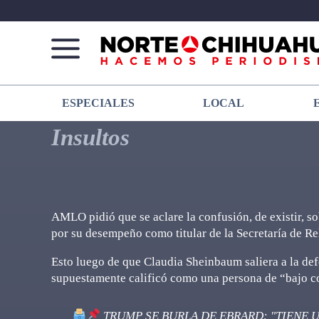
Norte
Más
ESPECIALES
LOCAL
De
que
Chihuahua
noticias,
Insultos
hacemos periodismo
AMLO pidió que se aclare la confusión, de existir, 
por su desempeño como titular de la Secretaría de Re
Esto luego de que Claudia Sheinbaum saliera a la de
supuestamente calificó como una persona de “bajo coe
TRUMP SE BURLA DE EBRARD: "TIENE U