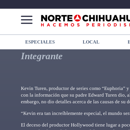
Norte
Más
ESPECIALES
LOCAL
De
que
Chihuahua
noticias,
Integrante
hacemos periodismo
Kevin Turen, productor de series como “Euphoria” y 
con la información que su padre Edward Turen dio, al 
embargo, no dio detalles acerca de las causas de su d
“Kevin era tan increíblemente especial, el mundo ser
El deceso del productor Hollywood tiene lugar a poco