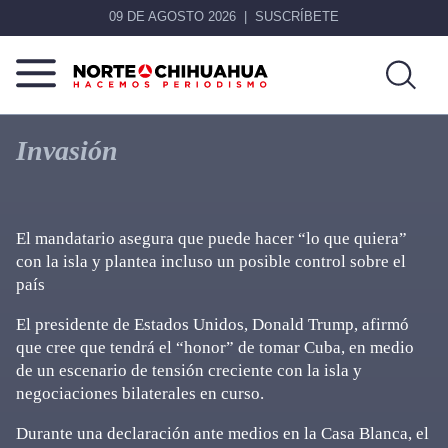
09 DE AGOSTO 2026
SUSCRÍBETE
Norte
Más
De
que
Invasión
Chihuahua
noticias,
hacemos periodismo
El mandatario asegura que puede hacer “lo que quiera”
con la isla y plantea incluso un posible control sobre el
país
El presidente de Estados Unidos, Donald Trump, afirmó
que cree que tendrá el “honor” de tomar Cuba, en medio
de un escenario de tensión creciente con la isla y
negociaciones bilaterales en curso.
Durante una declaración ante medios en la Casa Blanca, el