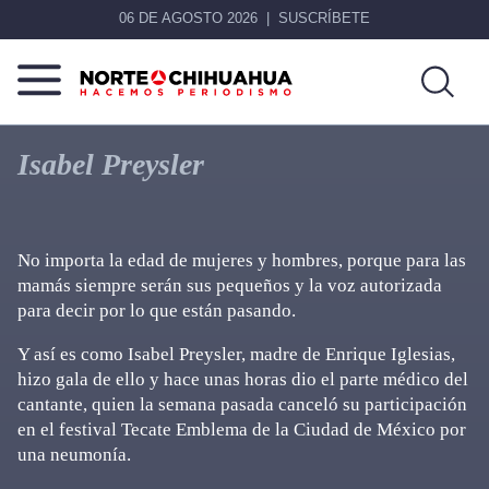
06 DE AGOSTO 2026
SUSCRÍBETE
Norte
Más
De
que
Isabel Preysler
Chihuahua
noticias,
hacemos periodismo
No importa la edad de mujeres y hombres, porque para las
mamás siempre serán sus pequeños y la voz autorizada
para decir por lo que están pasando.
Y así es como Isabel Preysler, madre de Enrique Iglesias,
hizo gala de ello y hace unas horas dio el parte médico del
cantante, quien la semana pasada canceló su participación
en el festival Tecate Emblema de la Ciudad de México por
una neumonía.