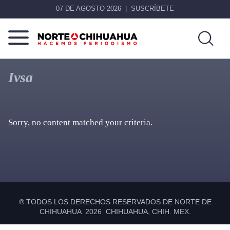
07 DE AGOSTO 2026
SUSCRÍBETE
Norte
Más
De
que
Ivsa
Chihuahua
noticias,
hacemos periodismo
Sorry, no content matched your criteria.
Primary
Sidebar
® TODOS LOS DERECHOS RESERVADOS DE NORTE DE
CHIHUAHUA 2026 CHIHUAHUA, CHIH. MEX.