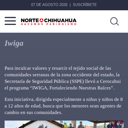
07 DE AGOSTO 2026
SUSCRÍBETE
Norte
Más
De
que
Iwiga
Chihuahua
noticias,
hacemos periodismo
Para inculcar valores y resarcir el tejido social de las
comunidades serranas de la zona occidente del estado, la
Secretaría de Seguridad Pública (SSPE) llevó a Cerocahui
el programa “IWIGA, Fortaleciendo Nuestras Raíces”.
Esta iniciativa, dirigida especialmente a niñas y niños de 8
a 12 años de edad, busca que los menores sean agentes de
cambio en sus comunidades.