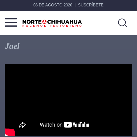
08 DE AGOSTO 2026
SUSCRÍBETE
Norte
Más
De
que
Jael
Chihuahua
noticias,
hacemos periodismo