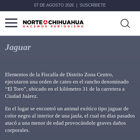
07 DE AGOSTO 2026
SUSCRÍBETE
Norte
Más
De
que
Jaguar
Chihuahua
noticias,
hacemos periodismo
Elementos de la Fiscalía de Distrito Zona Centro,
ejecutaron una orden de cateo en el rancho denominado
“El Toro”, ubicado en el kilómetro 31 de la carretera a
Ciudad Juárez.
En el lugar se encontró un animal exótico tipo jaguar de
color negro al interior de una jaula, el cual en días pasados
atacó a una menor de edad provocándole graves daños
corporales.