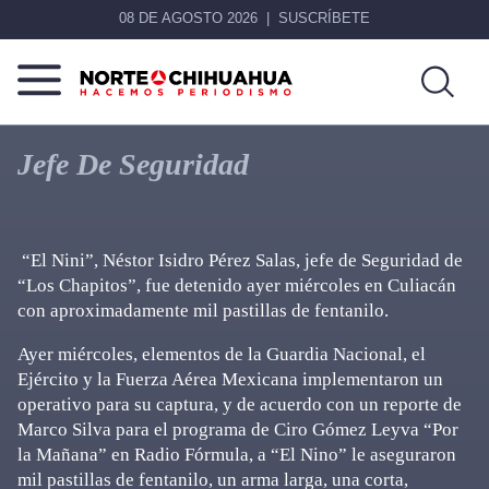
08 DE AGOSTO 2026
SUSCRÍBETE
Norte
Más
De
que
Jefe De Seguridad
Chihuahua
noticias,
hacemos periodismo
“El Nini”, Néstor Isidro Pérez Salas, jefe de Seguridad de
“Los Chapitos”, fue detenido ayer miércoles en Culiacán
con aproximadamente mil pastillas de fentanilo.
Ayer miércoles, elementos de la Guardia Nacional, el
Ejército y la Fuerza Aérea Mexicana implementaron un
operativo para su captura, y de acuerdo con un reporte de
Marco Silva para el programa de Ciro Gómez Leyva “Por
la Mañana” en Radio Fórmula, a “El Nino” le aseguraron
mil pastillas de fentanilo, un arma larga, una corta,