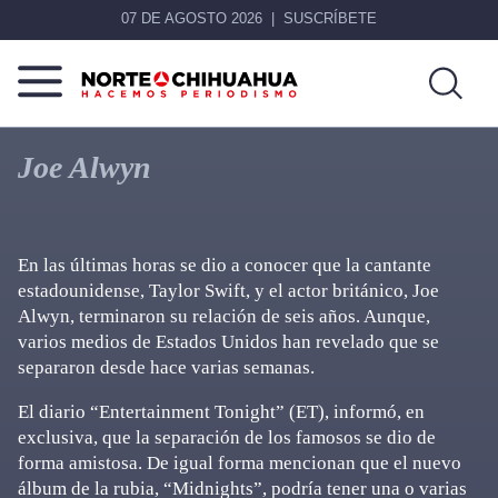
07 DE AGOSTO 2026
SUSCRÍBETE
Norte
Más
De
que
Joe Alwyn
Chihuahua
noticias,
hacemos periodismo
En las últimas horas se dio a conocer que la cantante
estadounidense, Taylor Swift, y el actor británico, Joe
Alwyn, terminaron su relación de seis años. Aunque,
varios medios de Estados Unidos han revelado que se
separaron desde hace varias semanas.
El diario “Entertainment Tonight” (ET), informó, en
exclusiva, que la separación de los famosos se dio de
forma amistosa. De igual forma mencionan que el nuevo
álbum de la rubia, “Midnights”, podría tener una o varias