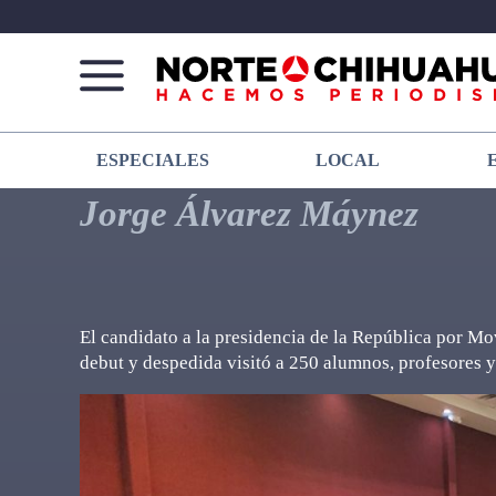
Norte
Más
ESPECIALES
LOCAL
De
que
Chihuahua
noticias,
Jorge Álvarez Máynez
hacemos periodismo
El candidato a la presidencia de la República por M
debut y despedida visitó a 250 alumnos, profesores