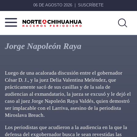
06 DE AGOSTO 2026
SUSCRÍBETE
Norte
Más
De
que
Jorge Napoleón Raya
Chihuahua
noticias,
hacemos periodismo
Luego de una acalorada discusión entre el gobernador
César D. J., y la juez Delia Valentina Meléndez, que
prácticamente sacó de sus casillas y de la sala de
audiencias al exmandatario, la jueza se excusó y le dejó el
caso al juez Jorge Napoleón Raya Valdés, quien demostró
ser implacable con el Larriva, asesino de la periodista
Miroslava Breach.
Los periodistas que acudieron a la audiencia en la que la
defensa del exgobernador busca le sean revestidas las