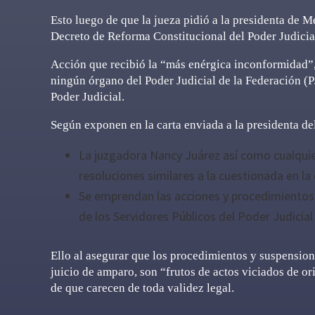
Esto luego de que la jueza pidió a la presidenta de 
Decreto de Reforma Constitucional del Poder Judicial
Acción que recibió la “más enérgica inconformidad”, 
ningún órgano del Poder Judicial de la Federación (PJ
Poder Judicial.
Según exponen en la carta enviada a la presidenta de
La juzgadora Nancy Juárez así como cualquier
resoluciones similares a la cuestionada en la
Se emprendan las acciones y procedimientos 
de los Servidores Públicos del Poder Judicial
Ello al asegurar que los procedimientos y suspensione
juicio de amparo, son “frutos de actos viciados de o
de que carecen de toda validez legal.