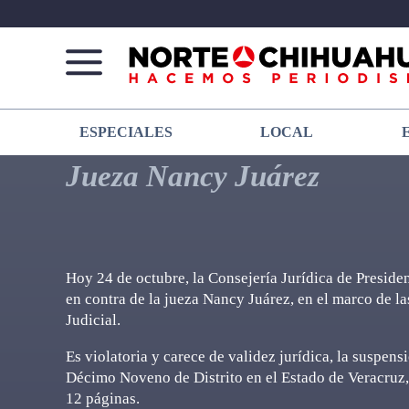
Norte
Más
ESPECIALES
LOCAL
De
que
Chihuahua
noticias,
Jueza Nancy Juárez
hacemos periodismo
Hoy 24 de octubre, la Consejería Jurídica de Preside
en contra de la jueza Nancy Juárez, en el marco de l
Judicial.
Es violatoria y carece de validez jurídica, la suspen
Décimo Noveno de Distrito en el Estado de Veracruz, 
12 páginas.