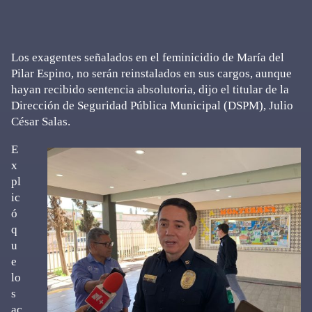
Los exagentes señalados en el feminicidio de María del
Pilar Espino, no serán reinstalados en sus cargos, aunque
hayan recibido sentencia absolutoria, dijo el titular de la
Dirección de Seguridad Pública Municipal (DSPM), Julio
César Salas.
E
x
pl
ic
ó
q
u
e
lo
s
ac