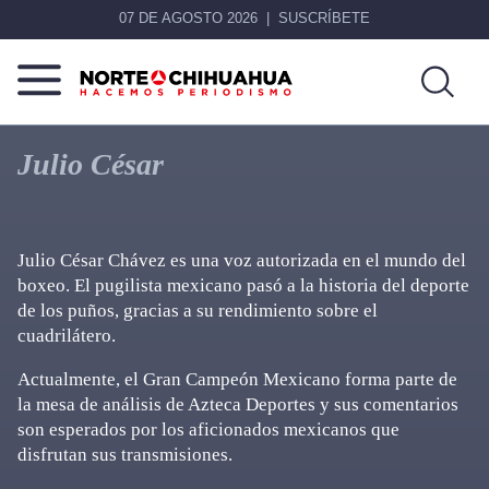
07 DE AGOSTO 2026
SUSCRÍBETE
Norte
Más
De
que
Julio César
Chihuahua
noticias,
hacemos periodismo
Julio César Chávez es una voz autorizada en el mundo del
boxeo. El pugilista mexicano pasó a la historia del deporte
de los puños, gracias a su rendimiento sobre el
cuadrilátero.
Actualmente, el Gran Campeón Mexicano forma parte de
la mesa de análisis de Azteca Deportes y sus comentarios
son esperados por los aficionados mexicanos que
disfrutan sus transmisiones.