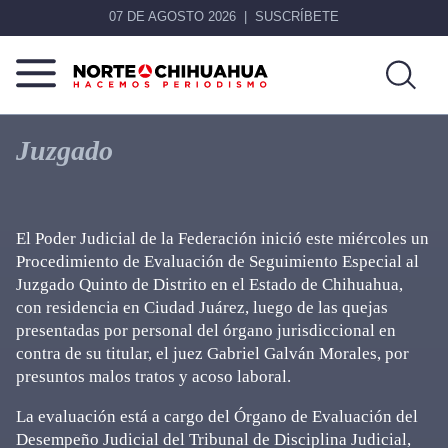
07 DE AGOSTO 2026
SUSCRÍBETE
Norte
Más
De
que
Juzgado
Chihuahua
noticias,
hacemos periodismo
El Poder Judicial de la Federación inició este miércoles un
Procedimiento de Evaluación de Seguimiento Especial al
Juzgado Quinto de Distrito en el Estado de Chihuahua,
con residencia en Ciudad Juárez, luego de las quejas
presentadas por personal del órgano jurisdiccional en
contra de su titular, el juez Gabriel Galván Morales, por
presuntos malos tratos y acoso laboral.
La evaluación está a cargo del Órgano de Evaluación del
Desempeño Judicial del Tribunal de Disciplina Judicial,