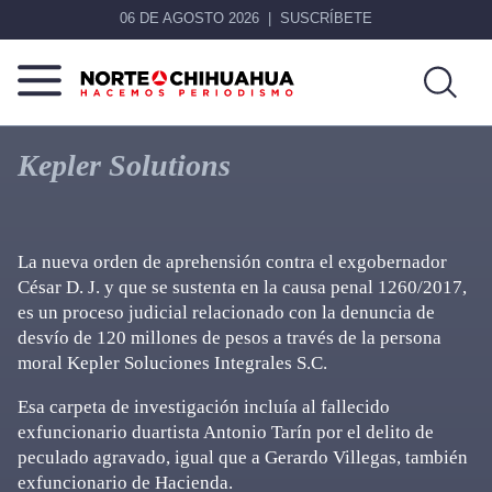
06 DE AGOSTO 2026
SUSCRÍBETE
Norte
Más
De
que
Kepler Solutions
Chihuahua
noticias,
hacemos periodismo
La nueva orden de aprehensión contra el exgobernador
César D. J. y que se sustenta en la causa penal 1260/2017,
es un proceso judicial relacionado con la denuncia de
desvío de 120 millones de pesos a través de la persona
moral Kepler Soluciones Integrales S.C.
Esa carpeta de investigación incluía al fallecido
exfuncionario duartista Antonio Tarín por el delito de
peculado agravado, igual que a Gerardo Villegas, también
exfuncionario de Hacienda.