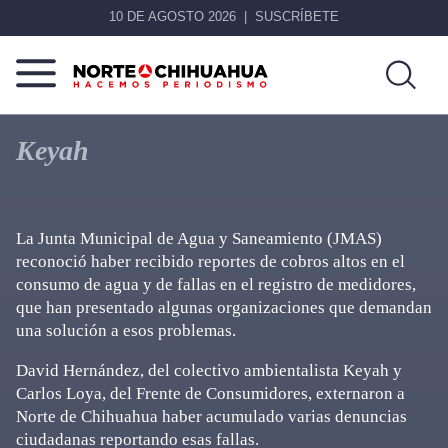
10 DE AGOSTO 2026
SUSCRÍBETE
Norte
Más
De
que
Keyah
Chihuahua
noticias,
hacemos periodismo
La Junta Municipal de Agua y Saneamiento (JMAS)
reconoció haber recibido reportes de cobros altos en el
consumo de agua y de fallas en el registro de medidores,
que han presentado algunas organizaciones que demandan
una solución a esos problemas.
David Hernández, del colectivo ambientalista Keyah y
Carlos Loya, del Frente de Consumidores, externaron a
Norte de Chihuahua haber acumulado varias denuncias
ciudadanas reportando esas fallas.