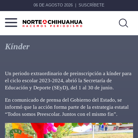
06 DE AGOSTO 2026
SUSCRÍBETE
Norte
Más
De
que
Kínder
Chihuahua
noticias,
hacemos periodismo
Un periodo extraordinario de preinscripción a kínder para
el ciclo escolar 2023-2024, abrió la Secretaría de
Educación y Deporte (SEyD), del 1 al 30 de junio.
En comunicado de prensa del Gobierno del Estado, se
informó que la acción forma parte de la estrategia estatal
“Todos somos Preescolar. Juntos con el mismo fin”.