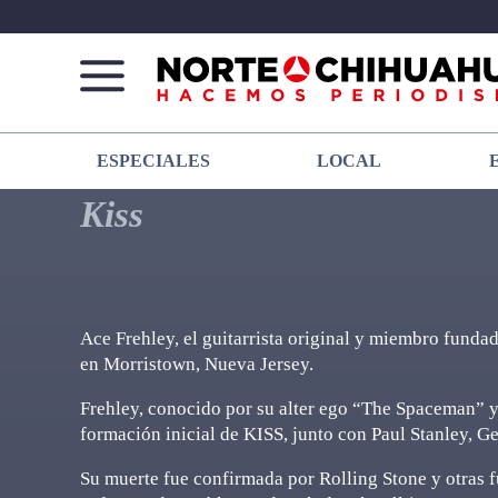
Norte
Más
ESPECIALES
LOCAL
De
que
Chihuahua
noticias,
Kiss
hacemos periodismo
Ace Frehley, el guitarrista original y miembro fundad
en Morristown, Nueva Jersey.
Frehley, conocido por su alter ego “The Spaceman” y s
formación inicial de KISS, junto con Paul Stanley, G
Su muerte fue confirmada por Rolling Stone y otras f